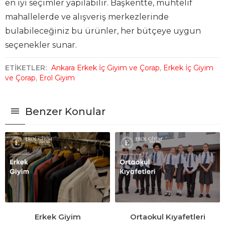
en iyi seçimler yapılabilir. Başkentte, muhtelif
mahallelerde ve alışveriş merkezlerinde
bulabileceğiniz bu ürünler, her bütçeye uygun
seçenekler sunar.
ETİKETLER:
Ankara Erkek İç Giyim ve Çorap
,
Erkek İç Giyim
ve Çorap
,
Erol Giyim
Benzer Konular
Erkek Giyim
Ortaokul Kıyafetleri