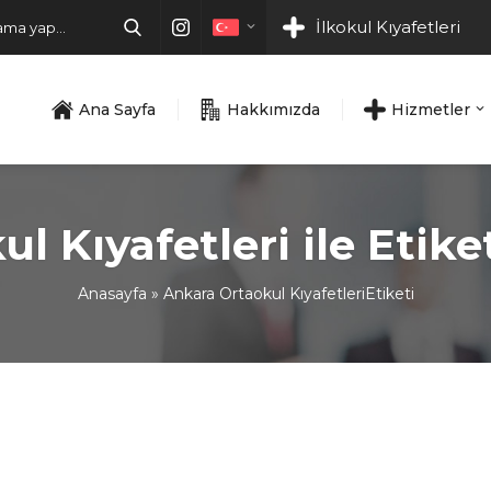
İlkokul Kıyafetleri
Ana Sayfa
Hakkımızda
Hizmetler
l Kıyafetleri ile Etik
Anasayfa
»
Ankara Ortaokul KıyafetleriEtiketi