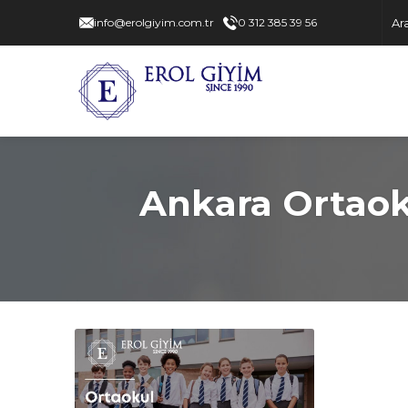
info@erolgiyim.com.tr
0 312 385 39 56
Ankara Ortaoku