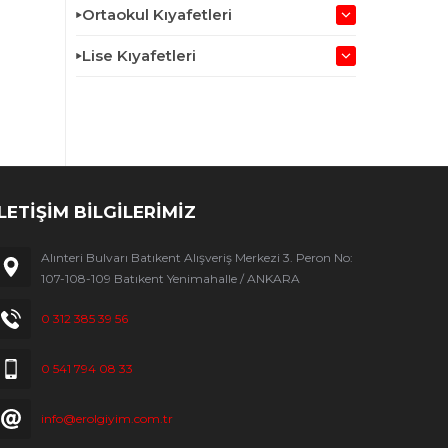
Ortaokul Kıyafetleri
Lise Kıyafetleri
İLETİŞİM BİLGİLERİMİZ
Alınteri Bulvarı Batıkent Alışveriş Merkezi 3. Peron No:
107-108-109 Batıkent Yenimahalle / ANKARA
0 312 385 39 56
0 541 794 08 33
info@erolgiyim.com.tr