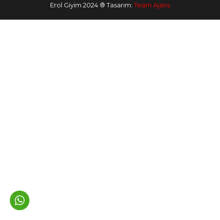
Erol Giyim 2024 ® Tasarım:
Team Ajans