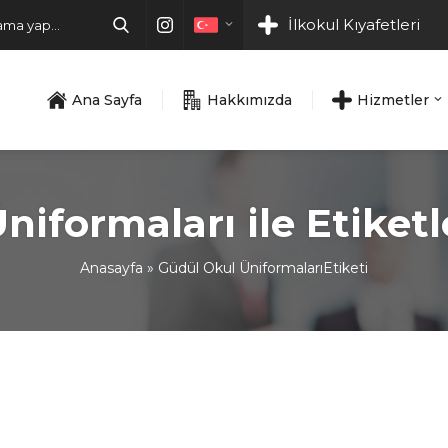
İlkokul Kıyafetleri
Ana Sayfa
Hakkımızda
Hizmetler
niformaları ile Etiket
Anasayfa
»
Güdül Okul ÜniformalarıEtiketi