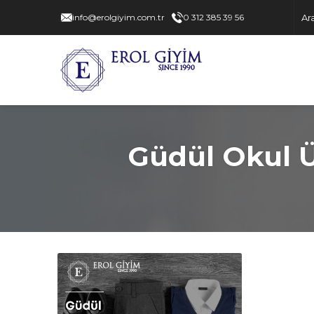
info@erolgiyim.com.tr
0 312 385 39 56
Güdül Okul Ü