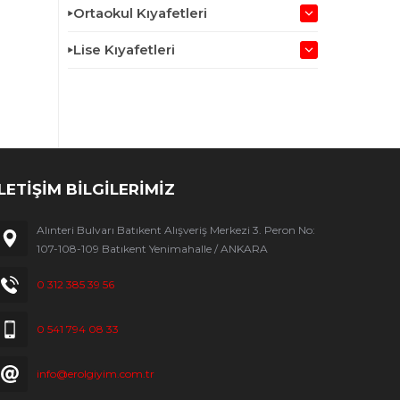
Ortaokul Kıyafetleri
Lise Kıyafetleri
İLETİŞİM BİLGİLERİMİZ
Alınteri Bulvarı Batıkent Alışveriş Merkezi 3. Peron No:
107-108-109 Batıkent Yenimahalle / ANKARA
0 312 385 39 56
0 541 794 08 33
info@erolgiyim.com.tr