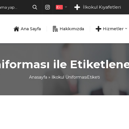
İlkokul Kıyafetleri
Ana Sayfa
Hakkımızda
Hizmetler
niforması ile Etiketlen
Anasayfa
»
İlkokul ÜniformasıEtiketi