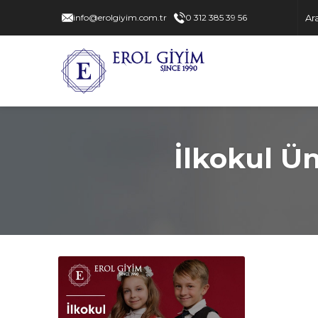
info@erolgiyim.com.tr
0 312 385 39 56
İlkokul Ü