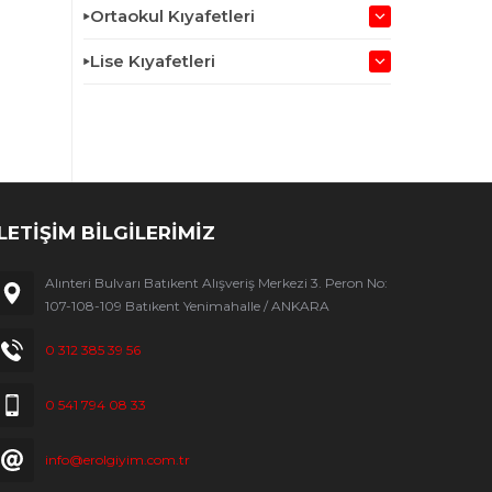
Ortaokul Kıyafetleri
Lise Kıyafetleri
İLETİŞİM BİLGİLERİMİZ
Alınteri Bulvarı Batıkent Alışveriş Merkezi 3. Peron No:
107-108-109 Batıkent Yenimahalle / ANKARA
0 312 385 39 56
0 541 794 08 33
info@erolgiyim.com.tr