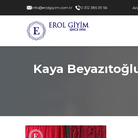
info@erolgiyim.com.tr
0 312 385 39 56
Kaya Beyazıtoğlu