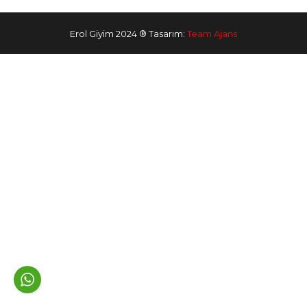
Erol Giyim 2024 ® Tasarım:
Team Ajans